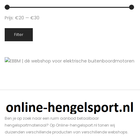
Prijs:
€20
—
€30
Min.
Max.
Filter
prijs
prijs
Ben je op zoek naar een ruim aanbod betaalbaar
hengelsportmateriaal? Op Online-hengelsport.nl tonen wij
duizenden verschillende producten van verschillende webshops.