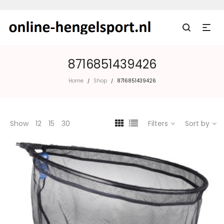
8716851439426
Home
Shop
8716851439426
/
/
Show
12
15
30
Filters
Sort by