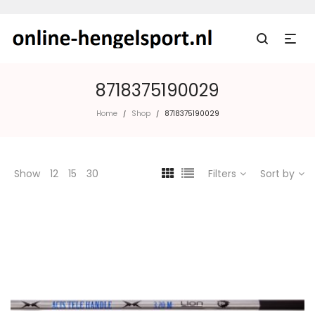
8718375190029
Home
Shop
8718375190029
/
/
Show
12
15
30
Filters
Sort by