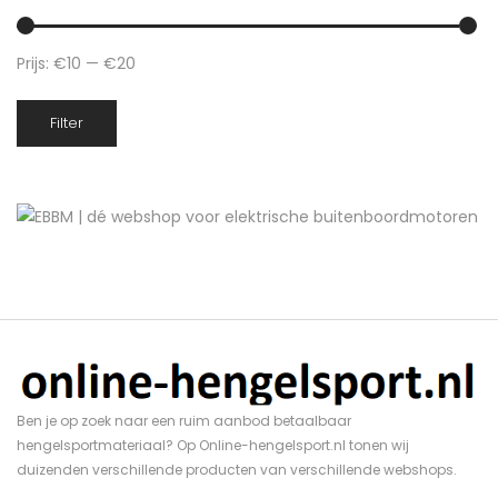
Prijs:
€10
—
€20
Min.
Max.
Filter
prijs
prijs
Ben je op zoek naar een ruim aanbod betaalbaar
hengelsportmateriaal? Op Online-hengelsport.nl tonen wij
duizenden verschillende producten van verschillende webshops.