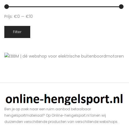
Prijs:
€0
—
€10
Min.
Max.
Filter
prijs
prijs
Ben je op zoek naar een ruim aanbod betaalbaar
hengelsportmateriaal? Op Online-hengelsport.nl tonen wij
duizenden verschillende producten van verschillende webshops.