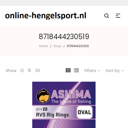
8718444230519
Home
Shop
8718444230519
/
/
Show
12
15
30
Filters
Sort by