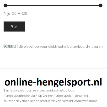
Prijs:
€0
—
€10
Min.
Max.
Filter
prijs
prijs
Ben je op zoek naar een ruim aanbod betaalbaar
hengelsportmateriaal? Op Online-hengelsport.nl tonen wij
duizenden verschillende producten van verschillende webshops.