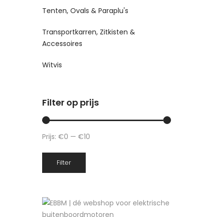
Tenten, Ovals & Paraplu's
Transportkarren, Zitkisten &
Accessoires
Witvis
Filter op prijs
Prijs:
€0
—
€10
Min.
Max.
Filter
prijs
prijs