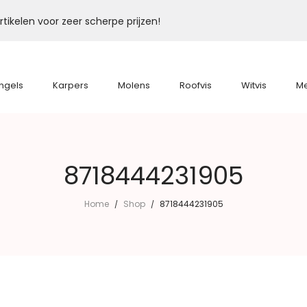
tikelen voor zeer scherpe prijzen!
ngels
Karpers
Molens
Roofvis
Witvis
M
8718444231905
Home
Shop
8718444231905
/
/