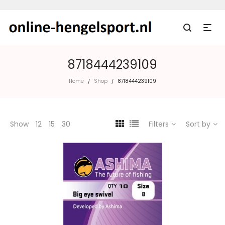
8718444239109
Home
Shop
8718444239109
/
/
Show
12
15
30
Filters
Sort by