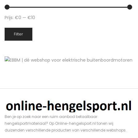
Prijs:
€0
—
€10
Min.
Max.
Filter
prijs
prijs
Ben je op zoek naar een ruim aanbod betaalbaar
hengelsportmateriaal? Op Online-hengelsport.nl tonen wij
duizenden verschillende producten van verschillende webshops.