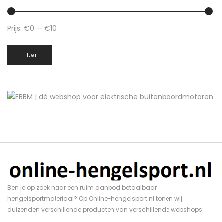
Prijs:
€0
—
€10
Min.
Max.
Filter
prijs
prijs
Ben je op zoek naar een ruim aanbod betaalbaar
hengelsportmateriaal? Op Online-hengelsport.nl tonen wij
duizenden verschillende producten van verschillende webshops.