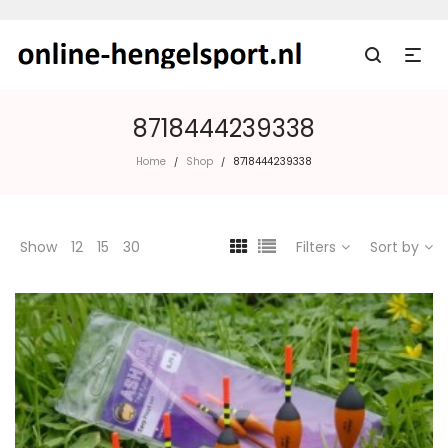
8718444239338
Home
Shop
8718444239338
/
/
Show
12
15
30
Filters
Sort by