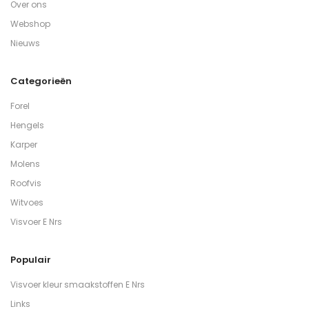
Over ons
Webshop
Nieuws
Categorieën
Forel
Hengels
Karper
Molens
Roofvis
Witvoes
Visvoer E Nrs
Populair
Visvoer kleur smaakstoffen E Nrs
Links