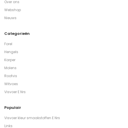
Over ons
Webshop
Nieuws
Categorieën
Forel
Hengels
Karper
Molens
Roofvis
Witvoes
Visvoer E Nrs
Populair
Visvoer kleur smaakstoffen E Nrs
Links