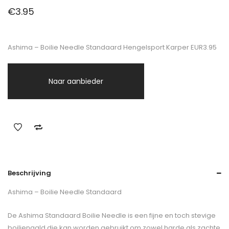
€
3.95
Ashima – Boilie Needle Standaard Hengelsport Karper EUR3.95
Naar aanbieder
Beschrijving
Ashima – Boilie Needle Standaard
De Ashima Standaard Boilie Needle is een fijne en toch stevige
boilienaald die kan worden gebruikt om zowel harde als zachte