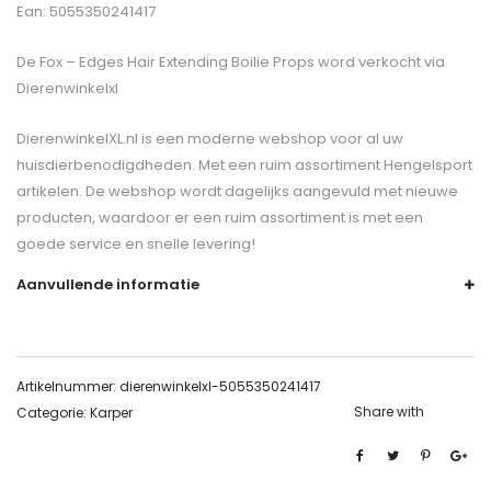
Ean: 5055350241417
De
Fox – Edges Hair Extending Boilie Props
word verkocht via
Dierenwinkelxl
DierenwinkelXL.nl is een moderne webshop voor al uw
huisdierbenodigdheden. Met een ruim assortiment Hengelsport
artikelen. De webshop wordt dagelijks aangevuld met nieuwe
producten, waardoor er een ruim assortiment is met een
goede service en snelle levering!
Aanvullende informatie
Artikelnummer:
dierenwinkelxl-5055350241417
Share with
Categorie:
Karper