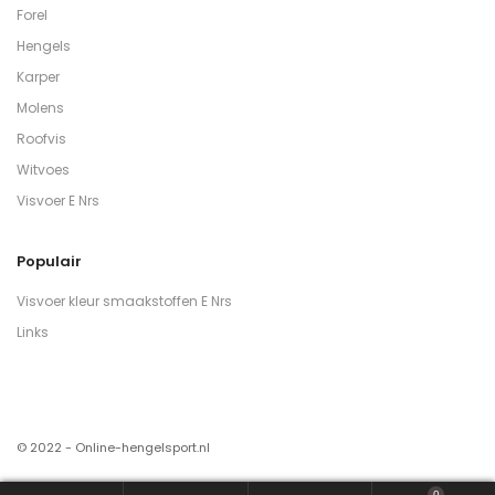
Forel
Hengels
Karper
Molens
Roofvis
Witvoes
Visvoer E Nrs
Populair
Visvoer kleur smaakstoffen E Nrs
Links
© 2022 - Online-hengelsport.nl
0