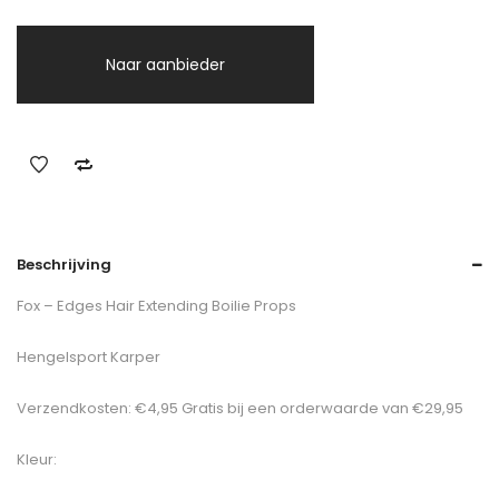
Naar aanbieder
Beschrijving
Fox – Edges Hair Extending Boilie Props
Hengelsport Karper
Verzendkosten: €4,95 Gratis bij een orderwaarde van €29,95
Kleur: