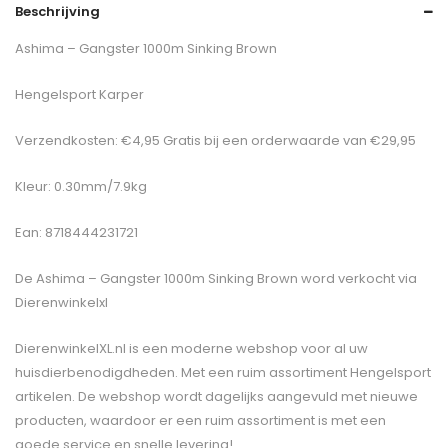
Beschrijving
Ashima – Gangster 1000m Sinking Brown
Hengelsport Karper
Verzendkosten: €4,95 Gratis bij een orderwaarde van €29,95
Kleur: 0.30mm/7.9kg
Ean: 8718444231721
De
Ashima – Gangster 1000m Sinking Brown
word verkocht via
Dierenwinkelxl
DierenwinkelXL.nl is een moderne webshop voor al uw
huisdierbenodigdheden. Met een ruim assortiment Hengelsport
artikelen. De webshop wordt dagelijks aangevuld met nieuwe
producten, waardoor er een ruim assortiment is met een
goede service en snelle levering!