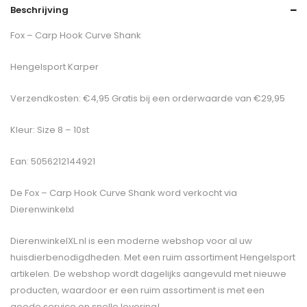
Beschrijving
Fox – Carp Hook Curve Shank
Hengelsport Karper
Verzendkosten: €4,95 Gratis bij een orderwaarde van €29,95
Kleur: Size 8 – 10st
Ean: 5056212144921
De
Fox – Carp Hook Curve Shank
word verkocht via
Dierenwinkelxl
DierenwinkelXL.nl is een moderne webshop voor al uw
huisdierbenodigdheden. Met een ruim assortiment Hengelsport
artikelen. De webshop wordt dagelijks aangevuld met nieuwe
producten, waardoor er een ruim assortiment is met een
goede service en snelle levering!