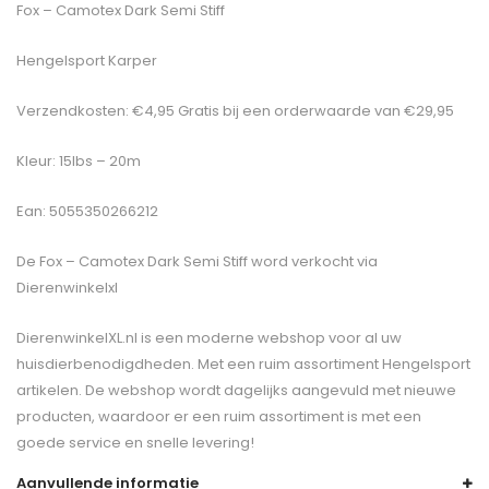
Fox – Camotex Dark Semi Stiff
Hengelsport Karper
Verzendkosten: €4,95 Gratis bij een orderwaarde van €29,95
Kleur: 15lbs – 20m
Ean: 5055350266212
De
Fox – Camotex Dark Semi Stiff
word verkocht via
Dierenwinkelxl
DierenwinkelXL.nl is een moderne webshop voor al uw
huisdierbenodigdheden. Met een ruim assortiment Hengelsport
artikelen. De webshop wordt dagelijks aangevuld met nieuwe
producten, waardoor er een ruim assortiment is met een
goede service en snelle levering!
Aanvullende informatie