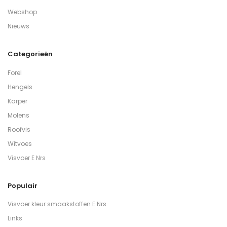
Webshop
Nieuws
Categorieën
Forel
Hengels
Karper
Molens
Roofvis
Witvoes
Visvoer E Nrs
Populair
Visvoer kleur smaakstoffen E Nrs
Links