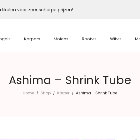
tikelen voor zeer scherpe prijzen!
ngels
Karpers
Molens
Roofvis
Witvis
M
Ashima – Shrink Tube
Home
Shop
Karper
Ashima – Shrink Tube
/
/
/