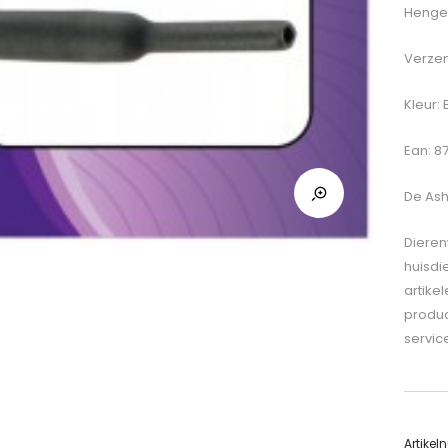
Hengel
Verzen
Kleur: 
Ean: 
De
Ash
Dieren
huisdi
artike
produc
servic
Artike