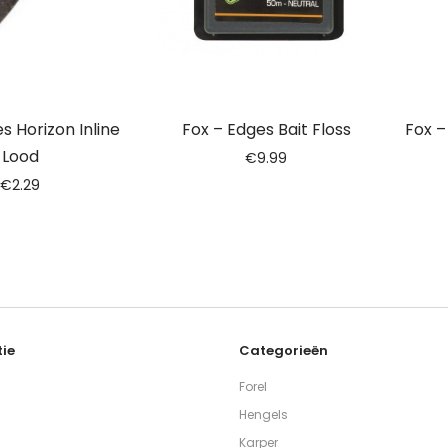
s Horizon Inline
Fox – Edges Bait Floss
Fox –
Lood
€
9.99
€
2.29
ie
Categorieën
Forel
Hengels
Karper