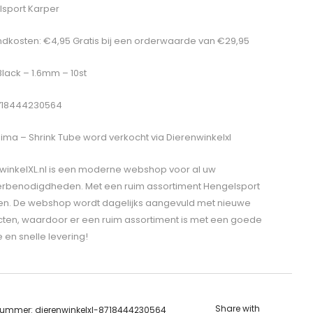
sport Karper
dkosten: €4,95 Gratis bij een orderwaarde van €29,95
Black – 1.6mm – 10st
8718444230564
ima – Shrink Tube
word verkocht via Dierenwinkelxl
winkelXL.nl is een moderne webshop voor al uw
erbenodigdheden. Met een ruim assortiment Hengelsport
len. De webshop wordt dagelijks aangevuld met nieuwe
ten, waardoor er een ruim assortiment is met een goede
e en snelle levering!
Share with
lnummer:
dierenwinkelxl-8718444230564