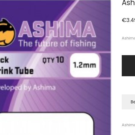
Ash
€
3.4
Ashima
Be
Ashima