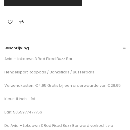
Beschrijving
Avid – Lokdown 3 Rod Fixed Buzz Bar
Hengelsport Rodpods / Banksticks / Buzzerbars
Verzendkosten: €4,95 Gratis bij een orderwaarde van €29,95
Kleur: 11 inch – 1st
Ean: 5055977477756
De
Avid – Lokdown 3 Rod Fixed Buzz Bar
word verkocht via