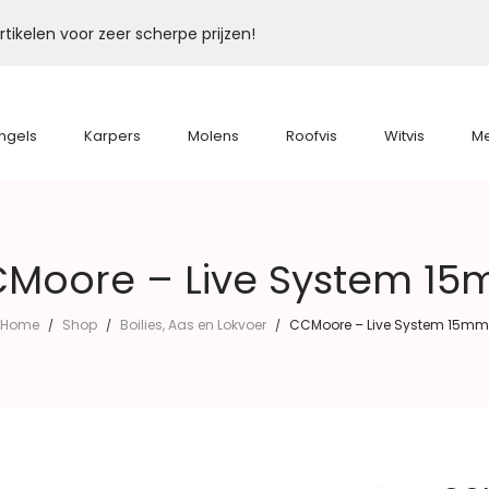
tikelen voor zeer scherpe prijzen!
ngels
Karpers
Molens
Roofvis
Witvis
M
Moore – Live System 1
Home
Shop
Boilies, Aas en Lokvoer
CCMoore – Live System 15mm
/
/
/