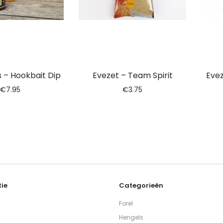
s – Hookbait Dip
Evezet – Team Spirit
Evez
€
7.95
€
3.75
ie
Categorieën
Forel
Hengels