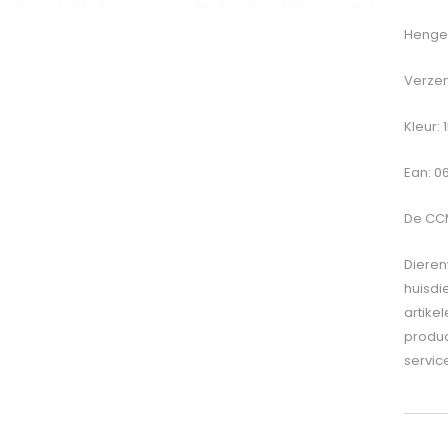
Hengel
Verzen
Kleur: 
Ean: 
De
CCM
Dieren
huisdi
artike
produc
servic