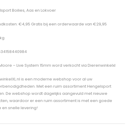
sport Boilies, Aas en Lokvoer
dkosten: €4,95 Gratis bij een orderwaarde van €29,95
1kg
0634158440984
oore – Live System 15mm
word verkocht via Dierenwinkelxl
winkelXL.nl is een moderne webshop voor al uw
erbenodigdheden. Met een ruim assortiment Hengelsport
len. De webshop wordt dagelijks aangevuld met nieuwe
ten, waardoor er een ruim assortiment is met een goede
e en snelle levering!