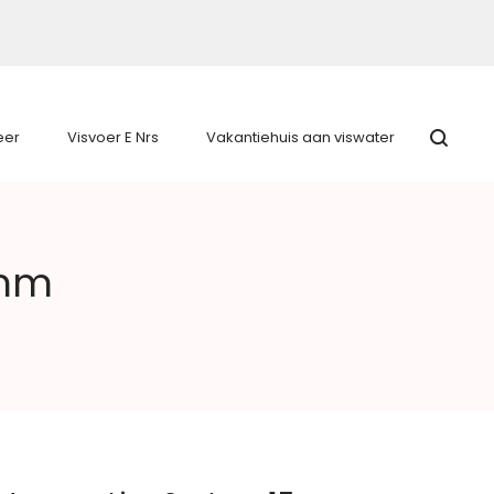
eer
Visvoer E Nrs
Vakantiehuis aan viswater
5mm