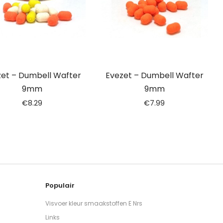
et – Dumbell Wafter
Evezet – Dumbell Wafter
9mm
9mm
€
8.29
€
7.99
Populair
Visvoer kleur smaakstoffen E Nrs
Links