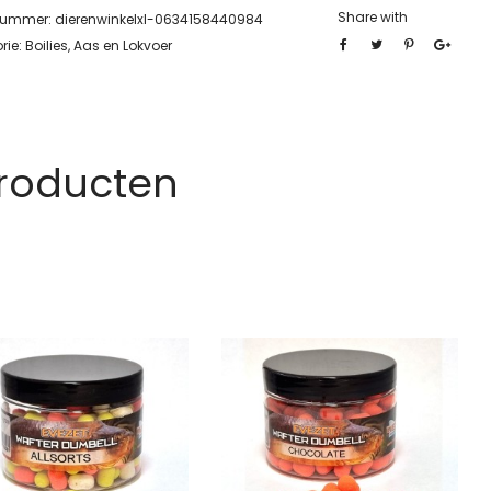
Share with
lnummer:
dierenwinkelxl-0634158440984
rie:
Boilies, Aas en Lokvoer
Producten