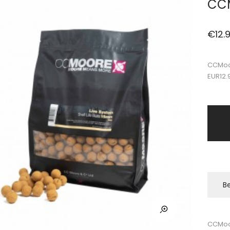
CCM
€
12.
CCMoor
EUR12.
Be
CCMoo