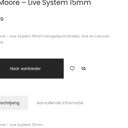
oore – Live System 15mm
99
e – Live System 15mm Hengelsport Boilies, Aas en Lokvoer
99
Naar aanbieder
schrijving
Aanvullende informatie
re – Live System 15mm