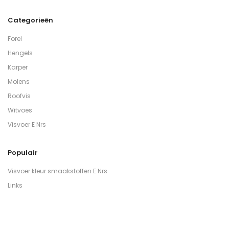
Categorieën
Forel
Hengels
Karper
Molens
Roofvis
Witvoes
Visvoer E Nrs
Populair
Visvoer kleur smaakstoffen E Nrs
Links