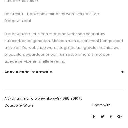
Ean: 8716851391076
De
Cresta – Hookable Baitbands
word verkocht via
Dierenwinkelxl
DierenwinkelXL.nl is een moderne webshop voor al uw
huisdierbenodigdheden. Met een ruim assortiment Hengelsport
artikelen. De webshop wordt dagelijks aangevuld met nieuwe
producten, waardoor er een ruim assortiment is met een
goede service en snelle levering!
Aanvullende informatie
Artikelnummer:
dierenwinkelxl-8716851391076
Share with
Categorie:
Witvis