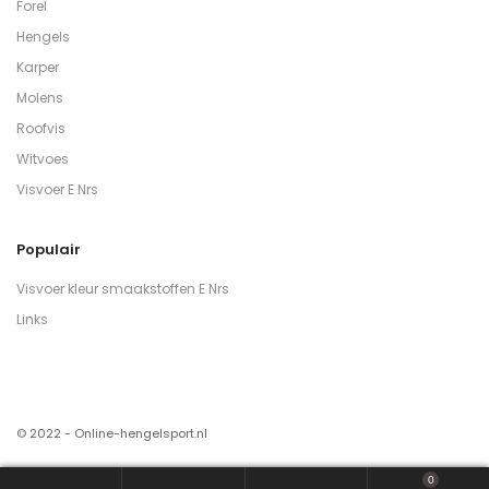
Forel
Hengels
Karper
Molens
Roofvis
Witvoes
Visvoer E Nrs
Populair
Visvoer kleur smaakstoffen E Nrs
Links
© 2022 - Online-hengelsport.nl
0