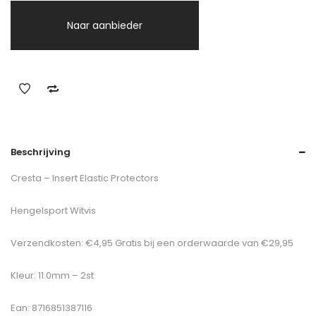
Naar aanbieder
Beschrijving
Cresta – Insert Elastic Protectors
Hengelsport Witvis
Verzendkosten: €4,95 Gratis bij een orderwaarde van €29,95
Kleur: 11.0mm – 2st
Ean: 8716851387116