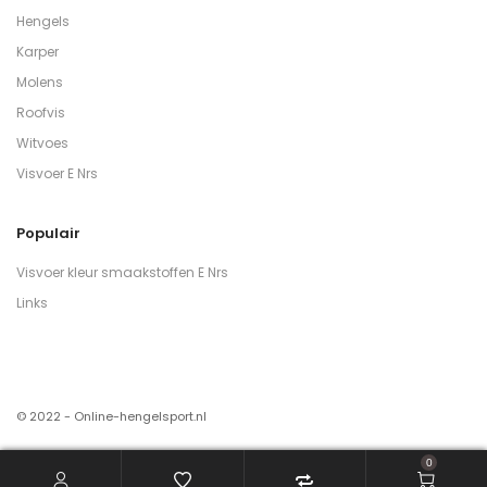
Hengels
Karper
Molens
Roofvis
Witvoes
Visvoer E Nrs
Populair
Visvoer kleur smaakstoffen E Nrs
Links
© 2022 - Online-hengelsport.nl
0