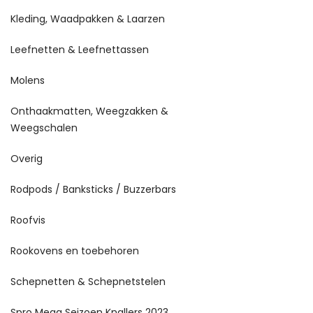
Kleding, Waadpakken & Laarzen
Leefnetten & Leefnettassen
Molens
Onthaakmatten, Weegzakken &
Weegschalen
Overig
Rodpods / Banksticks / Buzzerbars
Roofvis
Rookovens en toebehoren
Schepnetten & Schepnetstelen
Spro Mega Seizoen Knallers 2023