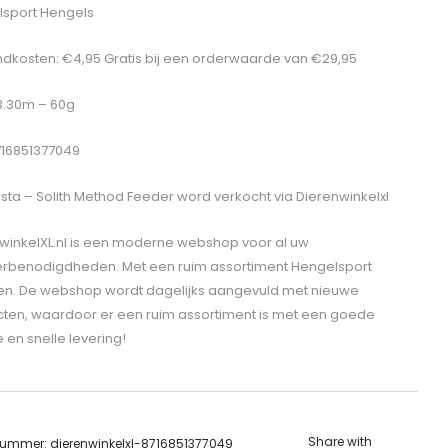
sport Hengels
dkosten: €4,95 Gratis bij een orderwaarde van €29,95
 3.30m – 60g
716851377049
sta – Solith Method Feeder
word verkocht via Dierenwinkelxl
winkelXL.nl is een moderne webshop voor al uw
erbenodigdheden. Met een ruim assortiment Hengelsport
len. De webshop wordt dagelijks aangevuld met nieuwe
ten, waardoor er een ruim assortiment is met een goede
e en snelle levering!
Share with
lnummer:
dierenwinkelxl-8716851377049