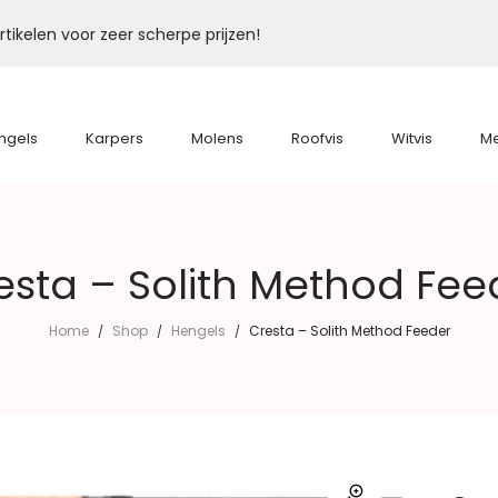
tikelen voor zeer scherpe prijzen!
ngels
Karpers
Molens
Roofvis
Witvis
M
esta – Solith Method Fee
Home
Shop
Hengels
Cresta – Solith Method Feeder
/
/
/