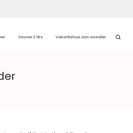
eer
Visvoer E Nrs
Vakantiehuis aan viswater
der