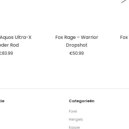
 Aquos Ultra-X
Fox Rage – Warrior
Fox
eder Rod
Dropshot
€
83.99
€
50.99
ie
Categorieën
Forel
Hengels
Karper