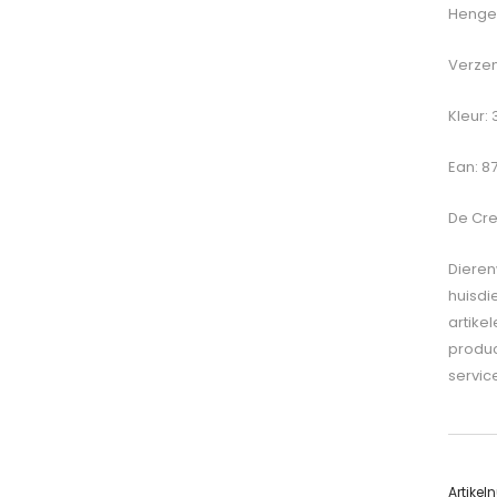
Hengel
Verzen
Kleur:
Ean: 8
De
Cre
Dieren
huisdi
artike
produc
servic
Artike