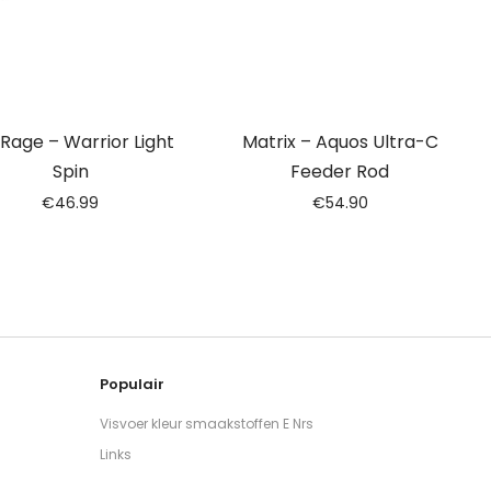
 Rage – Warrior Light
Matrix – Aquos Ultra-C
Spin
Feeder Rod
€
46.99
€
54.90
Populair
Visvoer kleur smaakstoffen E Nrs
Links