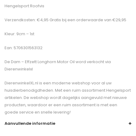
Hengelsport Roofvis
Verzendkosten: €4,95 Gratis bij een orderwaarde van €29,95
Kleur: 9cm – 1st
Ean: 5706301563132
De
Dam – Effzett Longhorn Motor Oil
word verkocht via
Dierenwinkelxl
DierenwinkelXL.nl is een moderne webshop voor al uw
huisdierbenodigdheden. Met een ruim assortiment Hengelsport
artikelen. De webshop wordt dagelijks aangevuld met nieuwe
producten, waardoor er een ruim assortiment is met een
goede service en snelle levering!
Aanvullende informatie