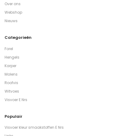
Over ons
Webshop
Nieuws
Categorieën
Forel
Hengels
Karper
Molens
Roofvis
Witvoes
Visvoer E Nrs
Populair
Visvoer kleur smaakstoffen E Nrs
Links