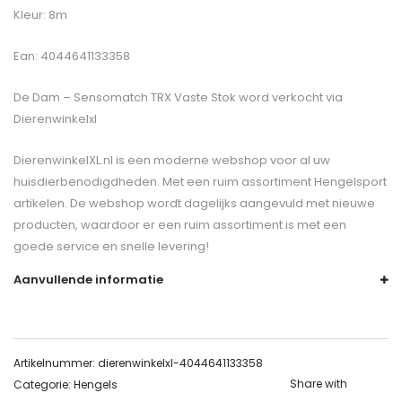
Kleur: 8m
Ean: 4044641133358
De
Dam – Sensomatch TRX Vaste Stok
word verkocht via
Dierenwinkelxl
DierenwinkelXL.nl is een moderne webshop voor al uw
huisdierbenodigdheden. Met een ruim assortiment Hengelsport
artikelen. De webshop wordt dagelijks aangevuld met nieuwe
producten, waardoor er een ruim assortiment is met een
goede service en snelle levering!
Aanvullende informatie
Artikelnummer:
dierenwinkelxl-4044641133358
Share with
Categorie:
Hengels