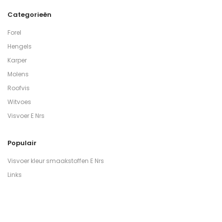
Categorieën
Forel
Hengels
Karper
Molens
Roofvis
Witvoes
Visvoer E Nrs
Populair
Visvoer kleur smaakstoffen E Nrs
Links