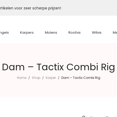
tikelen voor zeer scherpe prijzen!
ngels
Karpers
Molens
Roofvis
Witvis
M
Dam – Tactix Combi Rig
Home
Shop
Karper
Dam – Tactix Combi Rig
/
/
/