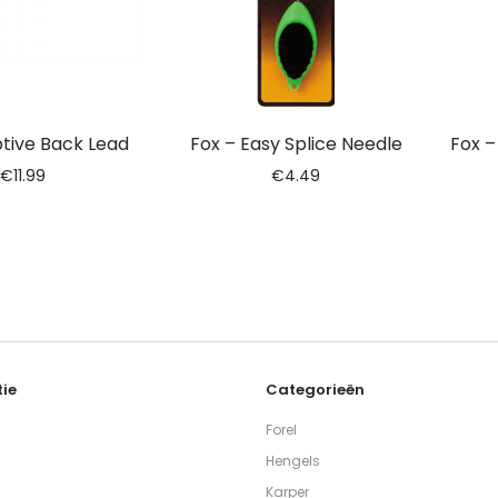
tive Back Lead
Fox – Easy Splice Needle
Fox –
€
11.99
€
4.49
ie
Categorieën
Forel
Hengels
Karper