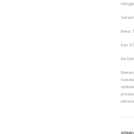
Hengel
Verzen
Kleur: 
Ean: 5
De
Dam
Dieren
huisdi
artike
produc
servic
Artike