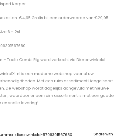
sport Karper
dkosten: €4,95 Gratis bij een orderwaarde van €29,95
Size 6 – 2st
706301567680
 – Tactix Combi Rig
word verkocht via Dierenwinkelxl
winkelXL.nl is een moderne webshop voor al uw
erbenodigdheden. Met een ruim assortiment Hengelsport
len. De webshop wordt dagelijks aangevuld met nieuwe
ten, waardoor er een ruim assortiment is met een goede
e en snelle levering!
Share with
lnummer:
dierenwinkelxl-5706301567680