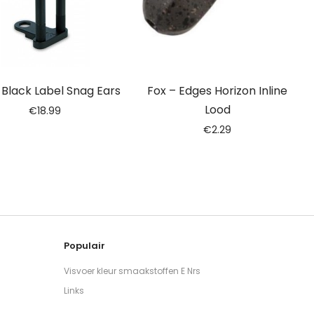
 Black Label Snag Ears
Fox – Edges Horizon Inline
Lood
€
18.99
€
2.29
Populair
Visvoer kleur smaakstoffen E Nrs
Links