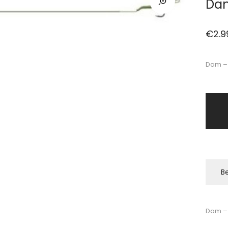
Dam
€
2.9
Dam – 
Be
Dam – 