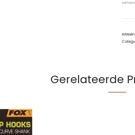
servic
Artike
Catego
Gerelateerde 