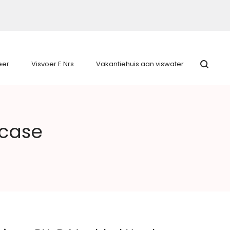
eer
Visvoer E Nrs
Vakantiehuis aan viswater
dcase