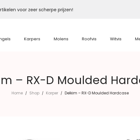
tikelen voor zeer scherpe prijzen!
ngels
Karpers
Molens
Roofvis
Witvis
M
im – RX-D Moulded Har
Home
Shop
Karper
Delkim – RX-D Moulded Hardcase
/
/
/