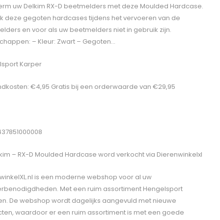
erm uw Delkim RX-D beetmelders met deze Moulded Hardcase.
k deze gegoten hardcases tijdens het vervoeren van de
lders en voor als uw beetmelders niet in gebruik zijn.
chappen: – Kleur: Zwart – Gegoten…
sport Karper
dkosten: €4,95 Gratis bij een orderwaarde van €29,95
437851000008
kim – RX-D Moulded Hardcase
word verkocht via Dierenwinkelxl
winkelXL.nl is een moderne webshop voor al uw
erbenodigdheden. Met een ruim assortiment Hengelsport
len. De webshop wordt dagelijks aangevuld met nieuwe
ten, waardoor er een ruim assortiment is met een goede