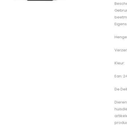
Besch
Gebrui
beetme
Eigens
Hengel
Verzen
Kleur:
Ean: 2
De
Del
Dieren
huisdi
artike
produc