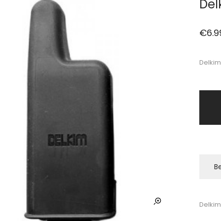
Del
€
6.9
Delkim
Be
Delkim