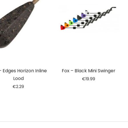
– Edges Horizon Inline
Fox – Black Mini Swinger
Lood
€
19.99
€
2.29