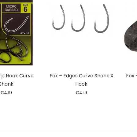
rp Hook Curve
Fox – Edges Curve Shank X
Fox 
Shank
Hook
€
4.19
€
4.19