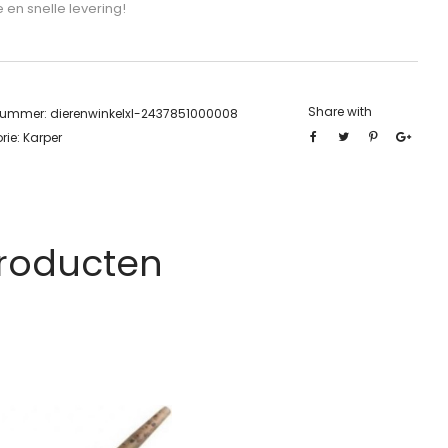
e en snelle levering!
Share with
lnummer:
dierenwinkelxl-2437851000008
rie:
Karper
Producten