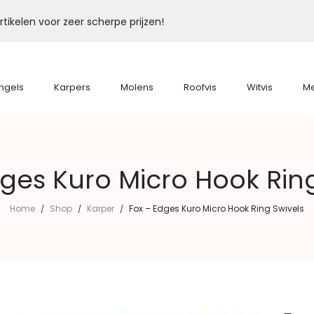
tikelen voor zeer scherpe prijzen!
ngels
Karpers
Molens
Roofvis
Witvis
M
ges Kuro Micro Hook Rin
Home
Shop
Karper
Fox – Edges Kuro Micro Hook Ring Swivels
/
/
/