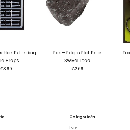
s Hair Extending
Fox – Edges Flat Pear
Fox
lie Props
Swivel Lood
€
3.99
€
2.69
ie
Categorieën
Forel