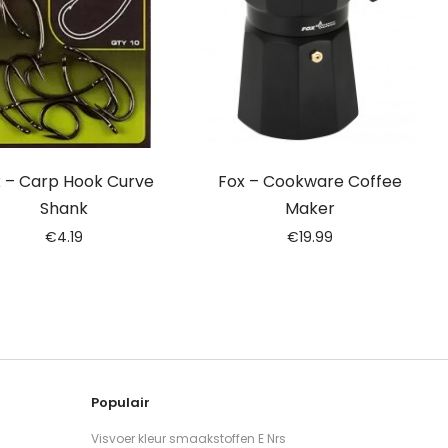
 – Carp Hook Curve
Fox – Cookware Coffee
Shank
Maker
€
4.19
€
19.99
Populair
Visvoer kleur smaakstoffen E Nrs