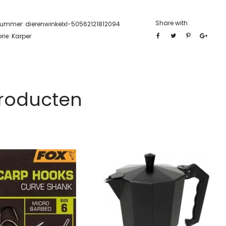
Share with
lnummer:
dierenwinkelxl-50562121812094
rie:
Karper
Producten