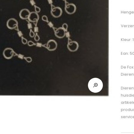
Hengel
Verzen
Kleur: 
Ean: 5
De
Fox
Dieren
Dieren
huisdi
artike
produc
servic