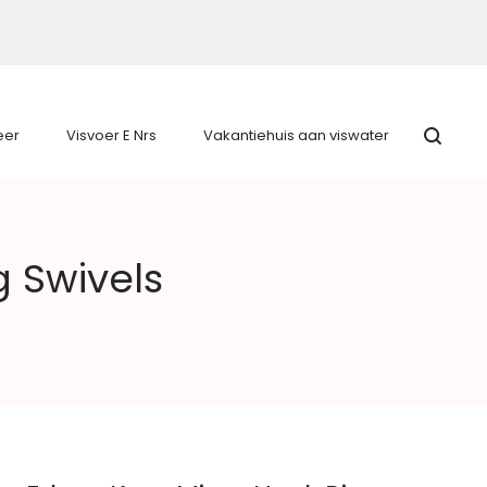
eer
Visvoer E Nrs
Vakantiehuis aan viswater
g Swivels