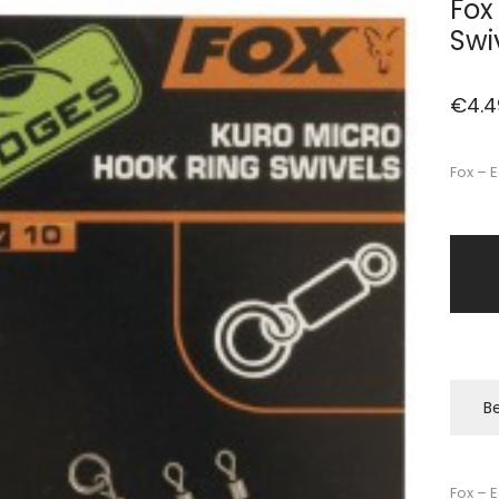
Fox
Swi
€
4.4
Fox – 
Be
Fox – 