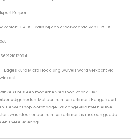
sport Karper
dkosten: €4,95 Gratis bij een orderwaarde van €29,95
10st
0562121812094
 – Edges Kuro Micro Hook Ring Swivels
word verkocht via
winkelxl
winkelXL.nl is een moderne webshop voor al uw
erbenodigdheden. Met een ruim assortiment Hengelsport
len. De webshop wordt dagelijks aangevuld met nieuwe
ten, waardoor er een ruim assortiment is met een goede
e en snelle levering!