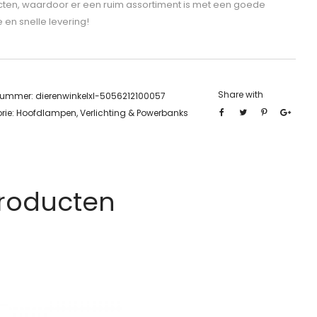
ten, waardoor er een ruim assortiment is met een goede
e en snelle levering!
Share with
lnummer:
dierenwinkelxl-5056212100057
rie:
Hoofdlampen, Verlichting & Powerbanks
Producten