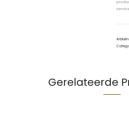
produc
servic
Artike
Catego
Gerelateerde 