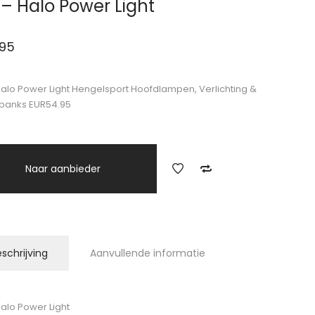
 – Halo Power Light
.95
Halo Power Light Hengelsport Hoofdlampen, Verlichting &
banks EUR54.95
Naar aanbieder
schrijving
Aanvullende informatie
Halo Power Light