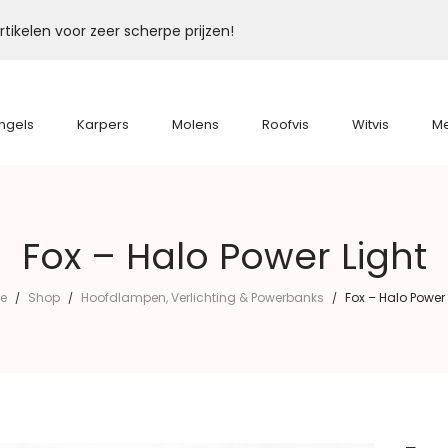
tikelen voor zeer scherpe prijzen!
ngels
Karpers
Molens
Roofvis
Witvis
M
Fox – Halo Power Light
e
Shop
Hoofdlampen, Verlichting & Powerbanks
Fox – Halo Power 
/
/
/