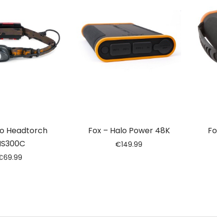
lo Headtorch
Fox – Halo Power 48K
Fo
S300C
€
149.99
€
69.99