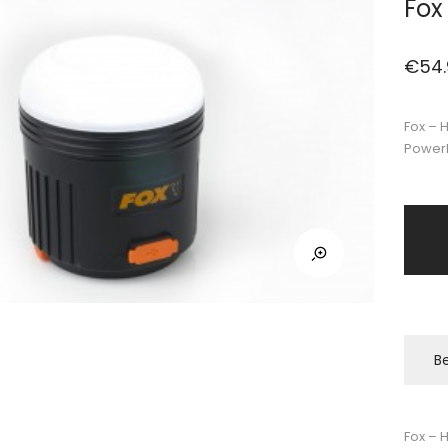
Fox
€
54
Fox – 
Power
Be
Fox – 