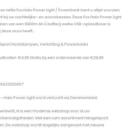
ze nette Fox Halo Power Light / Powerbank bent u altijd voorzien
cht bij uw nachtelijke- en avondsessies. Deze Fox Halo Power Light
rzien van een 9900m Ah Li batterij welke USB-oplaadbaar is.
j deze accu heeft…
sport Hoofdlampen, Verlichting & Powerbanks
dkosten: €4,95 Gratis bij een orderwaarde van €29,95
056212100057
 – Halo Power Light
word verkocht via Dierenwinkelxl
winkelXL.nl is een moderne webshop voor al uw
erbenodigdheden. Met een ruim assortiment Hengelsport
len. De webshop wordt dagelijks aangevuld met nieuwe