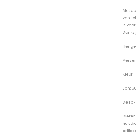
Met de
van li
is voo
Dankzi
Hengel
Verzen
Kleur:
Ean: 5
De
Fox
Dieren
huisdi
artike