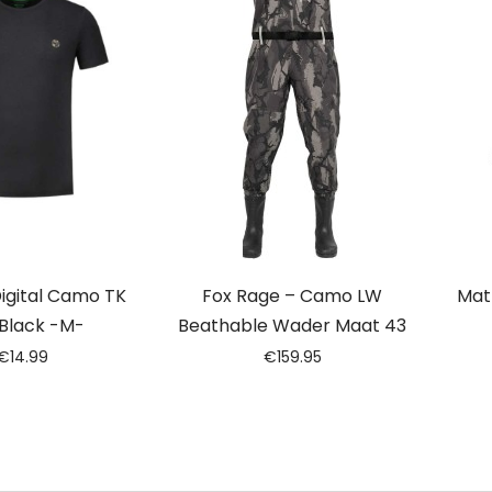
igital Camo TK
Fox Rage – Camo LW
Matr
Black -M-
Beathable Wader Maat 43
€
14.99
€
159.95