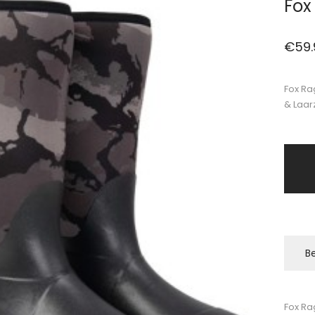
Fox
€
59
Fox R
& Laar
Be
Fox R