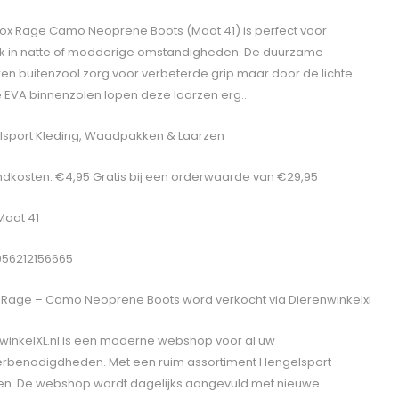
ox Rage Camo Neoprene Boots (Maat 41) is perfect voor
k in natte of modderige omstandigheden. De duurzame
en buitenzool zorg voor verbeterde grip maar door de lichte
le EVA binnenzolen lopen deze laarzen erg…
sport Kleding, Waadpakken & Laarzen
dkosten: €4,95 Gratis bij een orderwaarde van €29,95
Maat 41
056212156665
 Rage – Camo Neoprene Boots
word verkocht via Dierenwinkelxl
winkelXL.nl is een moderne webshop voor al uw
erbenodigdheden. Met een ruim assortiment Hengelsport
len. De webshop wordt dagelijks aangevuld met nieuwe