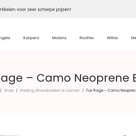
tikelen voor zeer scherpe prijzen!
ngels
Karpers
Molens
Roofvis
Witvis
M
Rage – Camo Neoprene 
Shop
Kleding, Waadpakken & Laarzen
Fox Rage – Camo Neopren
/
/
/