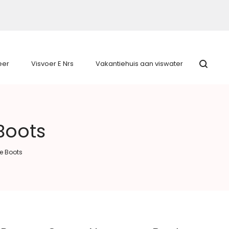
eer
Visvoer E Nrs
Vakantiehuis aan viswater
Boots
e Boots