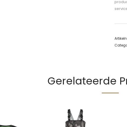
produc
servic
Artike
Catego
Gerelateerde 