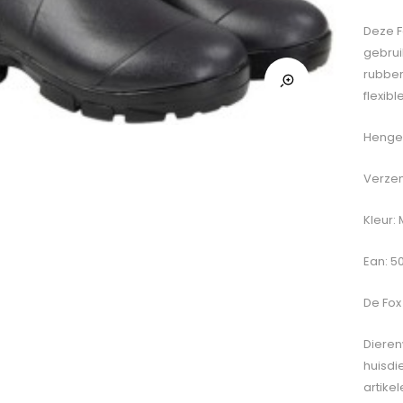
Deze F
gebrui
rubber
flexib
Hengel
Verzen
Kleur: 
Ean: 5
De
Fox
Dieren
huisdi
artike