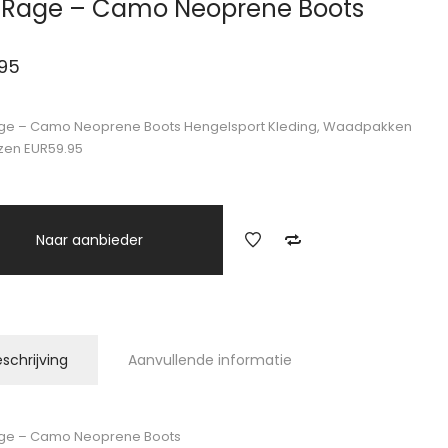
 Rage – Camo Neoprene Boots
.95
age – Camo Neoprene Boots Hengelsport Kleding, Waadpakken
zen EUR59.95
Naar aanbieder
schrijving
Aanvullende informatie
age – Camo Neoprene Boots