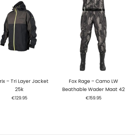
ix – Tri Layer Jacket
Fox Rage – Camo LW
25k
Beathable Wader Maat 42
€
129.95
€
159.95