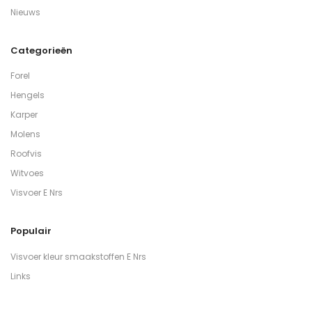
Nieuws
Categorieën
Forel
Hengels
Karper
Molens
Roofvis
Witvoes
Visvoer E Nrs
Populair
Visvoer kleur smaakstoffen E Nrs
Links