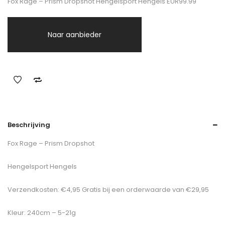
Fox Rage – Prism Dropshot Hengelsport Hengels EUR99.99
Naar aanbieder
Beschrijving
Fox Rage – Prism Dropshot
Hengelsport Hengels
Verzendkosten: €4,95 Gratis bij een orderwaarde van €29,95
Kleur: 240cm – 5-21g