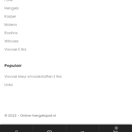
Hengels
Karper
Molens
Roofvis
Witvoes
Visvoer E Nrs
Populair
Visvoer kleur smaakstoffen E Nrs
Links
© 2022 - Online-hengelsport.nl
0