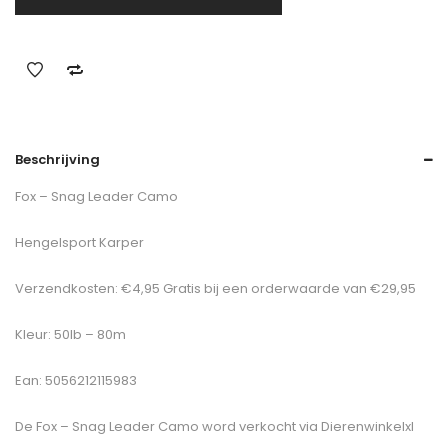
Beschrijving
Fox – Snag Leader Camo
Hengelsport Karper
Verzendkosten: €4,95 Gratis bij een orderwaarde van €29,95
Kleur: 50lb – 80m
Ean: 5056212115983
De
Fox – Snag Leader Camo
word verkocht via Dierenwinkelxl