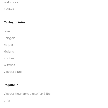
Webshop
Nieuws
Categorieën
Forel
Hengels
Karper
Molens
Roofvis
Witvoes
Visvoer E Nrs
Populair
Visvoer kleur smaakstoffen E Nrs
Links