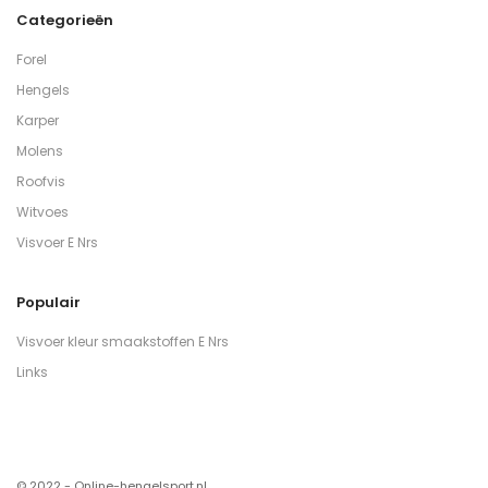
Categorieën
Forel
Hengels
Karper
Molens
Roofvis
Witvoes
Visvoer E Nrs
Populair
Visvoer kleur smaakstoffen E Nrs
Links
© 2022 - Online-hengelsport.nl