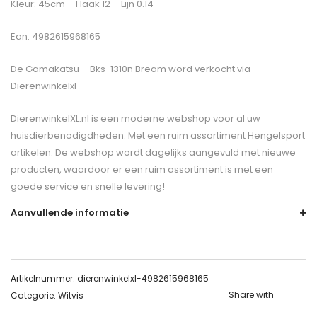
Kleur: 45cm – Haak 12 – Lijn 0.14
Ean: 4982615968165
De
Gamakatsu – Bks-1310n Bream
word verkocht via
Dierenwinkelxl
DierenwinkelXL.nl is een moderne webshop voor al uw
huisdierbenodigdheden. Met een ruim assortiment Hengelsport
artikelen. De webshop wordt dagelijks aangevuld met nieuwe
producten, waardoor er een ruim assortiment is met een
goede service en snelle levering!
Aanvullende informatie
Artikelnummer:
dierenwinkelxl-4982615968165
Share with
Categorie:
Witvis