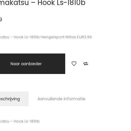
akatsu – Hook Ls-1810b
9
tsu – Hook Ls-1810b Hengelsport Witvis EUR3.99
Naar aanbieder
schrijving
Aanvullende informatie
tsu – Hook Ls-1810b