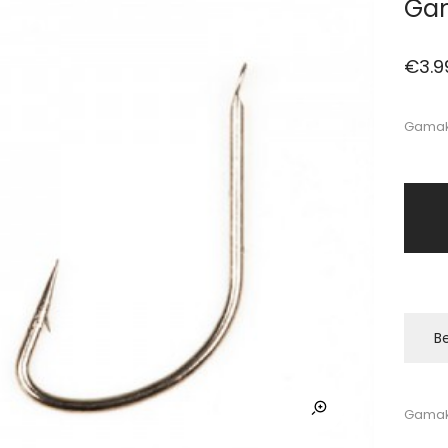
Gam
€
3.9
Gamaka
Be
Gamaka