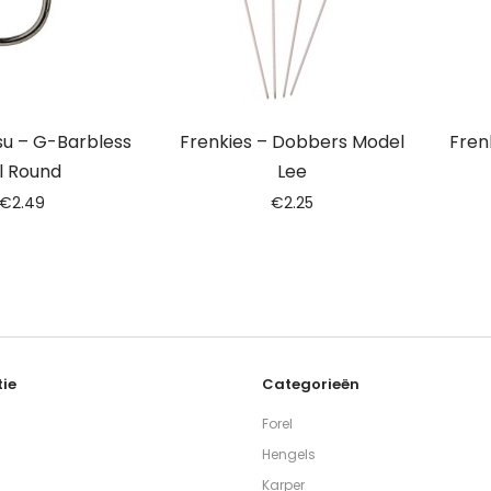
u – G-Barbless
Frenkies – Dobbers Model
Fren
l Round
Lee
€
2.49
€
2.25
ie
Categorieën
Forel
Hengels
Karper