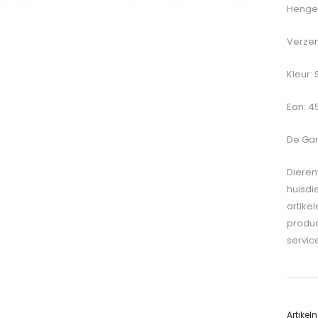
Hengel
Verzen
Kleur: 
Ean: 4
De
Gam
Dieren
huisdi
artike
produc
servic
Artike