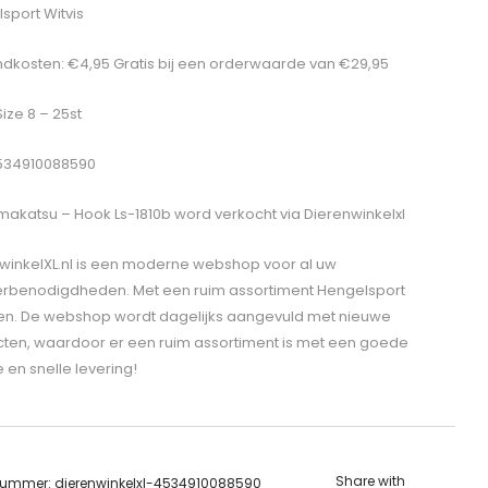
sport Witvis
dkosten: €4,95 Gratis bij een orderwaarde van €29,95
Size 8 – 25st
534910088590
akatsu – Hook Ls-1810b
word verkocht via Dierenwinkelxl
winkelXL.nl is een moderne webshop voor al uw
erbenodigdheden. Met een ruim assortiment Hengelsport
len. De webshop wordt dagelijks aangevuld met nieuwe
ten, waardoor er een ruim assortiment is met een goede
e en snelle levering!
Share with
lnummer:
dierenwinkelxl-4534910088590