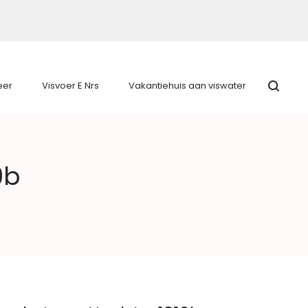
eer
Visvoer E Nrs
Vakantiehuis aan viswater
0b