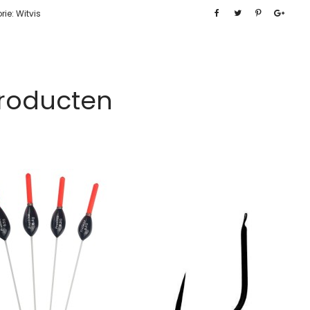
rie:
Witvis
Producten