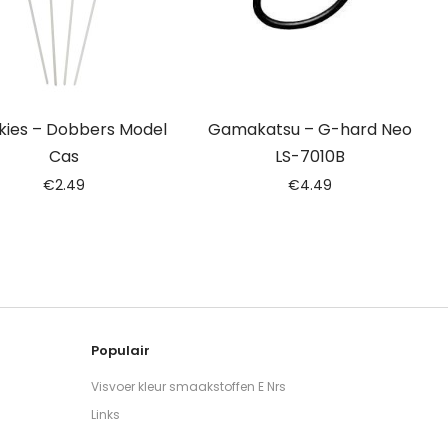
kies – Dobbers Model
Gamakatsu – G-hard Neo
Cas
LS-7010B
€
2.49
€
4.49
Populair
Visvoer kleur smaakstoffen E Nrs
Links