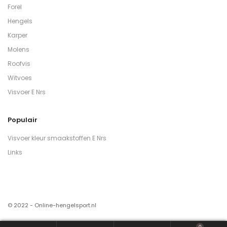
Forel
Hengels
Karper
Molens
Roofvis
Witvoes
Visvoer E Nrs
Populair
Visvoer kleur smaakstoffen E Nrs
Links
© 2022 - Online-hengelsport.nl
0