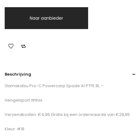
Naar aanbieder
Beschrijving
Gamakatsu Pro-C Powercarp Spade A1 PTFE BL –
Hengelsport Witvis
Verzendkosten: €4,95 Gratis bij een orderwaarde van €29,95
Kleur: #18