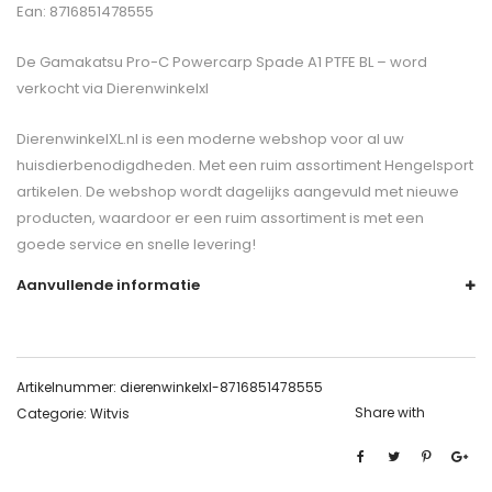
Ean: 8716851478555
De
Gamakatsu Pro-C Powercarp Spade A1 PTFE BL –
word
verkocht via Dierenwinkelxl
DierenwinkelXL.nl is een moderne webshop voor al uw
huisdierbenodigdheden. Met een ruim assortiment Hengelsport
artikelen. De webshop wordt dagelijks aangevuld met nieuwe
producten, waardoor er een ruim assortiment is met een
goede service en snelle levering!
Aanvullende informatie
Artikelnummer:
dierenwinkelxl-8716851478555
Share with
Categorie:
Witvis