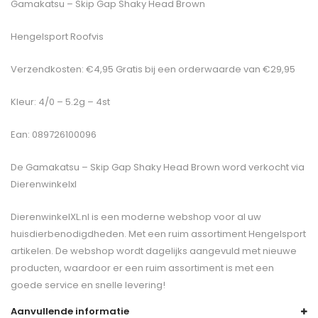
Gamakatsu – Skip Gap Shaky Head Brown
Hengelsport Roofvis
Verzendkosten: €4,95 Gratis bij een orderwaarde van €29,95
Kleur: 4/0 – 5.2g – 4st
Ean: 089726100096
De
Gamakatsu – Skip Gap Shaky Head Brown
word verkocht via
Dierenwinkelxl
DierenwinkelXL.nl is een moderne webshop voor al uw
huisdierbenodigdheden. Met een ruim assortiment Hengelsport
artikelen. De webshop wordt dagelijks aangevuld met nieuwe
producten, waardoor er een ruim assortiment is met een
goede service en snelle levering!
Aanvullende informatie