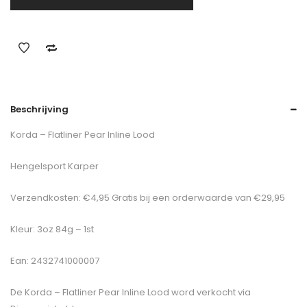
Beschrijving
Korda – Flatliner Pear Inline Lood
Hengelsport Karper
Verzendkosten: €4,95 Gratis bij een orderwaarde van €29,95
Kleur: 3oz 84g – 1st
Ean: 2432741000007
De
Korda – Flatliner Pear Inline Lood
word verkocht via