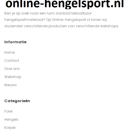
Ben je op zoek naar een ruim aanbod betaalbaar
hengelsportmateriaal? Op Online-hengelsport.nl tonen wij
duizenden verschillende producten van verschillende webshops.
Informatie
Home
Contact
Over ons
Webshop
Nieuws
Categorieën
Forel
Hengels
Karper