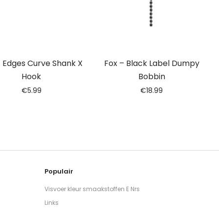
– Edges Curve Shank X
Fox – Black Label Dumpy
Hook
Bobbin
€
5.99
€
18.99
Populair
Visvoer kleur smaakstoffen E Nrs
Links