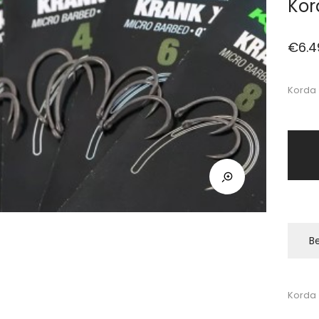
Kor
€
6.4
Korda 
Be
Korda 