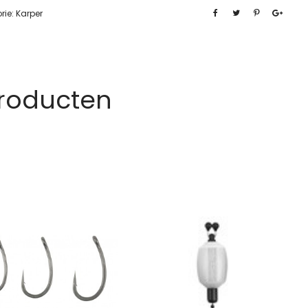
rie:
Karper
Producten