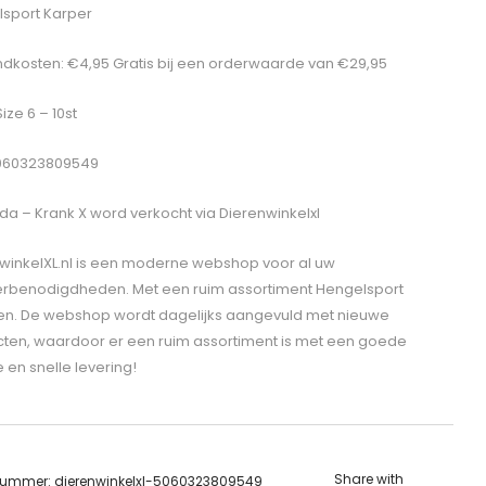
sport Karper
dkosten: €4,95 Gratis bij een orderwaarde van €29,95
Size 6 – 10st
5060323809549
da – Krank X
word verkocht via Dierenwinkelxl
winkelXL.nl is een moderne webshop voor al uw
erbenodigdheden. Met een ruim assortiment Hengelsport
len. De webshop wordt dagelijks aangevuld met nieuwe
ten, waardoor er een ruim assortiment is met een goede
e en snelle levering!
Share with
lnummer:
dierenwinkelxl-5060323809549