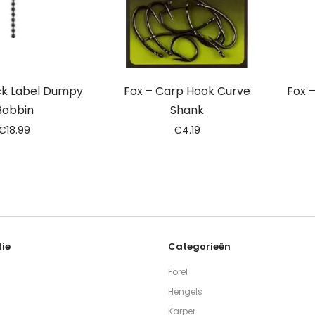
ck Label Dumpy
Fox – Carp Hook Curve
Fox 
Bobbin
Shank
€
18.99
€
4.19
ie
Categorieën
Forel
Hengels
Karper