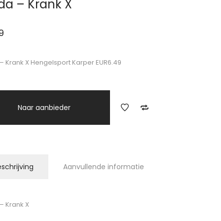
da – Krank X
9
– Krank X Hengelsport Karper EUR6.49
Naar aanbieder
schrijving
Aanvullende informatie
– Krank X