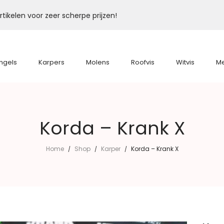
tikelen voor zeer scherpe prijzen!
ngels
Karpers
Molens
Roofvis
Witvis
M
Korda – Krank X
Home
Shop
Karper
Korda – Krank X
/
/
/