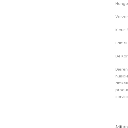
Hengel
Verzen
Kleur: 
Ean: 
De
Kor
Dieren
huisdi
artike
produc
servic
Artike