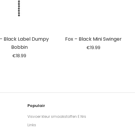
 – Black Label Dumpy
Fox – Black Mini Swinger
Bobbin
€
19.99
€
18.99
Populair
Visvoer kleur smaakstoffen E Nrs
Links