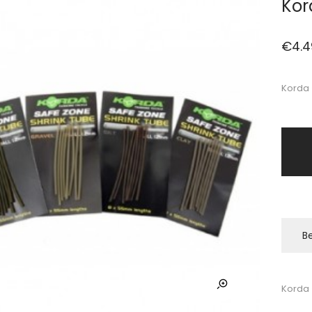
Kor
€
4.4
Korda 
Be
Korda 