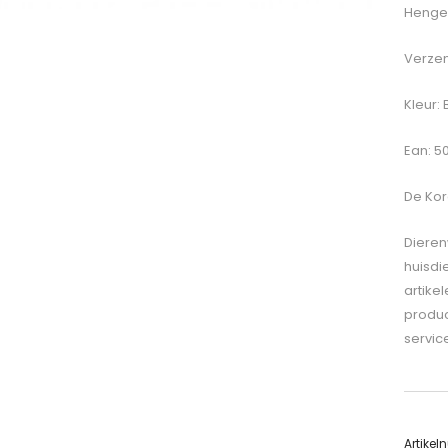
Hengel
Verzen
Kleur:
Ean: 5
De
Kor
Dieren
huisdi
artike
produc
servic
Artike