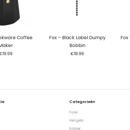
okware Coffee
Fox – Black Label Dumpy
Fox
Maker
Bobbin
€
19.99
€
18.99
ie
Categorieën
Forel
Hengels
Karper