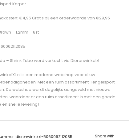
sport Karper
dkosten: €4,95 Gratis bij een orderwaarde van €29,95
 Brown – 1.2mm – 8st
060062112085
da – Shrink Tube
word verkocht via Dierenwinkelxl
winkelXL.nl is een moderne webshop voor al uw
erbenodigdheden. Met een ruim assortiment Hengelsport
len. De webshop wordt dagelijks aangevuld met nieuwe
ten, waardoor er een ruim assortiment is met een goede
e en snelle levering!
Share with
lnummer:
dierenwinkelxl-5060062112085