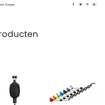
rie:
Karper
Producten