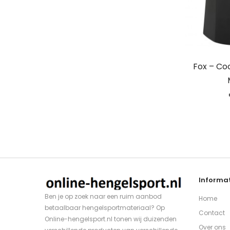
Fox – Co
Informat
Ben je op zoek naar een ruim aanbod
Home
betaalbaar hengelsportmateriaal? Op
Contact
Online-hengelsport.nl tonen wij duizenden
Over ons