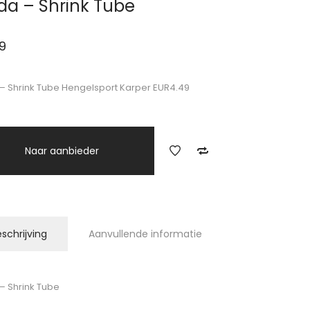
da – Shrink Tube
9
– Shrink Tube Hengelsport Karper EUR4.49
Naar aanbieder
schrijving
Aanvullende informatie
– Shrink Tube