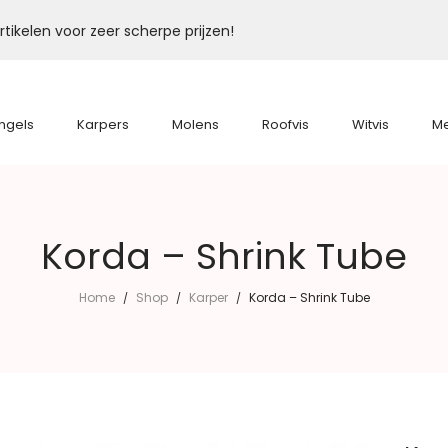
tikelen voor zeer scherpe prijzen!
ngels
Karpers
Molens
Roofvis
Witvis
M
Korda – Shrink Tube
Home
Shop
Karper
Korda – Shrink Tube
/
/
/