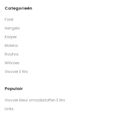
Categorieën
Forel
Hengels
Karper
Molens
Roofvis
Witvoes
Visvoer E Nrs
Populair
Visvoer kleur smaakstoffen E Nrs
Links