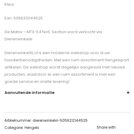
Kleur:
Ean: 5056212144525
De
Matrix – MTX-E4 No5. Section
word verkocht via
Dierenwinkelxl
DierenwinkelXL.nl is een moderne webshop voor al uw
huisdierbenodigdheden. Met een ruim assortiment Hengelsport
artikelen. De webshop wordt dagelijks aangevuld met nieuwe
producten, waardoor er een ruim assortiment is met een
goede service en snelle levering!
Aanvullende informatie
Artikelnummer:
dierenwinkelxl-5056212144525
Share with
Categorie:
Hengels