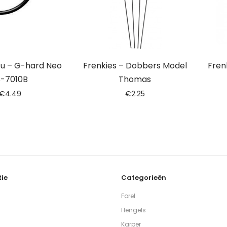
u – G-hard Neo
Frenkies – Dobbers Model
Fren
S-7010B
Thomas
€
4.49
€
2.25
ie
Categorieën
Forel
Hengels
Karper