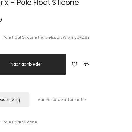
rix – Pole Float Silicone
9
 – Pole Float Silicone Hengelsport Witvis EUR2.89
Naar aanbieder
schrijving
Aanvullende informatie
– Pole Float Silicone