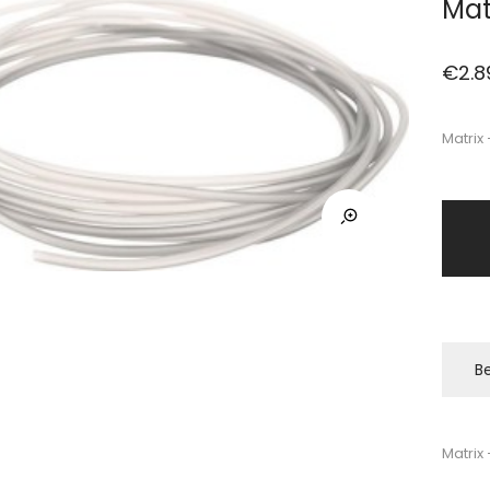
Mat
€
2.8
Matrix
Be
Matrix 