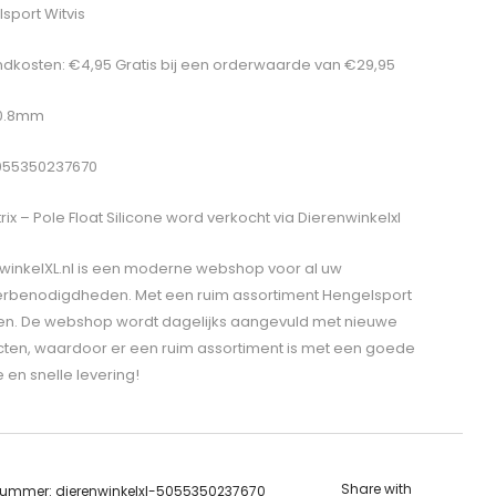
sport Witvis
dkosten: €4,95 Gratis bij een orderwaarde van €29,95
 0.8mm
055350237670
ix – Pole Float Silicone
word verkocht via Dierenwinkelxl
winkelXL.nl is een moderne webshop voor al uw
erbenodigdheden. Met een ruim assortiment Hengelsport
len. De webshop wordt dagelijks aangevuld met nieuwe
ten, waardoor er een ruim assortiment is met een goede
e en snelle levering!
Share with
lnummer:
dierenwinkelxl-5055350237670