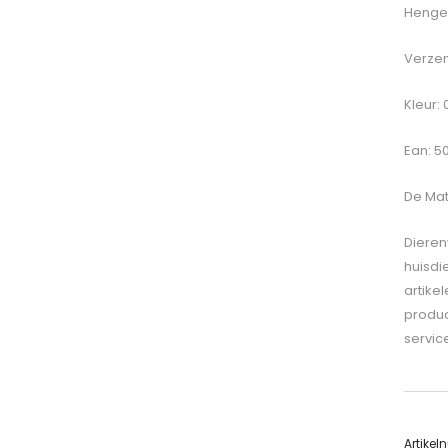
Hengel
Verzen
Kleur:
Ean: 5
De
Matr
Dieren
huisdi
artike
produc
servic
Artike