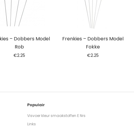
kies – Dobbers Model
Frenkies – Dobbers Model
Rob
Fokke
€
2.25
€
2.25
Populair
Visvoer kleur smaakstoffen E Nrs
Links