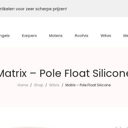
tikelen voor zeer scherpe prijzen!
ngels
Karpers
Molens
Roofvis
Witvis
M
Matrix – Pole Float Silicon
Home
Shop
Witvis
Matrix – Pole Float Silicone
/
/
/