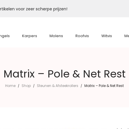
tikelen voor zeer scherpe prijzen!
ngels
Karpers
Molens
Roofvis
Witvis
M
Matrix – Pole & Net Rest
Home
Shop
Steunen & Afsteekrollers
Matrix – Pole & Net Rest
/
/
/