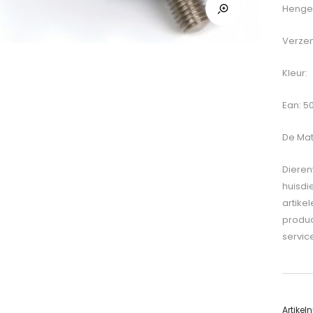
Hengel
Verzen
Kleur:
Ean: 
De
Matr
Dieren
huisdi
artike
produc
servic
Artike