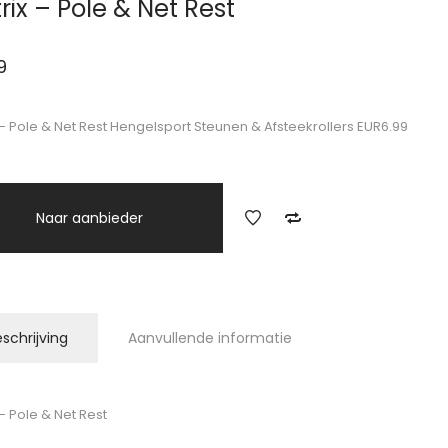
rix – Pole & Net Rest
9
 – Pole & Net Rest Hengelsport Steunen & Afsteekrollers EUR6.99
Naar aanbieder
schrijving
Aanvullende informatie
 – Pole & Net Rest