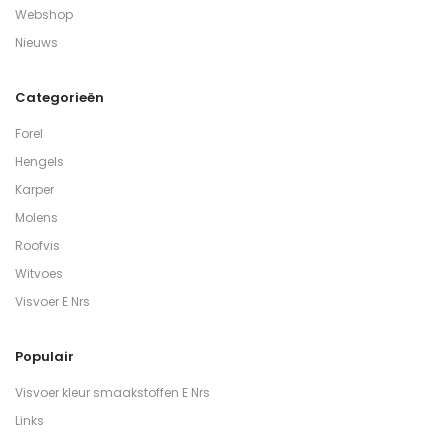
Webshop
Nieuws
Categorieën
Forel
Hengels
Karper
Molens
Roofvis
Witvoes
Visvoer E Nrs
Populair
Visvoer kleur smaakstoffen E Nrs
Links