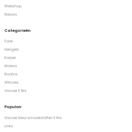
Webshop
Nieuws
Categorieën
Forel
Hengels
Karper
Molens
Roofvis
Witvoes
Visvoer E Nrs
Populair
Visvoer kleur smaakstoffen E Nrs
Links