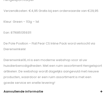
Verzendkosten: €4,95 Gratis bij een orderwaarde van €29,95
Kleur: Green – 113g – 1st
Ean: 8716851359311
De
Pole Position – Flat Pear CS Inline Pack
word verkocht via
Dierenwinkelxl
DierenwinkelXL.nl is een moderne webshop voor al uw
huisdierbenodigdheden. Met een ruim assortiment Hengelsport
artikelen. De webshop wordt dagelijks aangevuld met nieuwe
producten, waardoor er een ruim assortiment is met een
goede service en snelle levering!
Aanvullende informatie