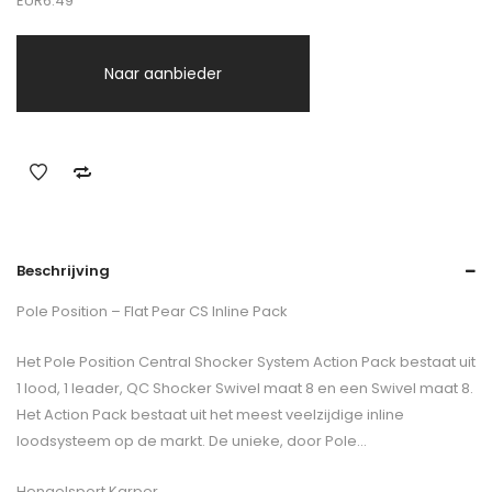
EUR6.49
Naar aanbieder
Beschrijving
Pole Position – Flat Pear CS Inline Pack
Het Pole Position Central Shocker System Action Pack bestaat uit
1 lood, 1 leader, QC Shocker Swivel maat 8 en een Swivel maat 8.
Het Action Pack bestaat uit het meest veelzijdige inline
loodsysteem op de markt. De unieke, door Pole…
Hengelsport Karper