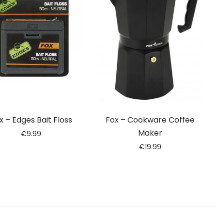
x – Edges Bait Floss
Fox – Cookware Coffee
Maker
€
9.99
€
19.99