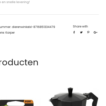
e en snelle levering!
Share with
lnummer:
dierenwinkelxl-8716851334479
rie:
Karper
Producten