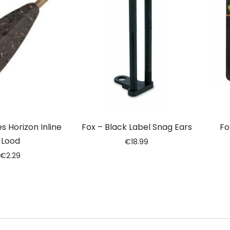
s Horizon Inline
Fox – Black Label Snag Ears
Fo
Lood
€
18.99
€
2.29