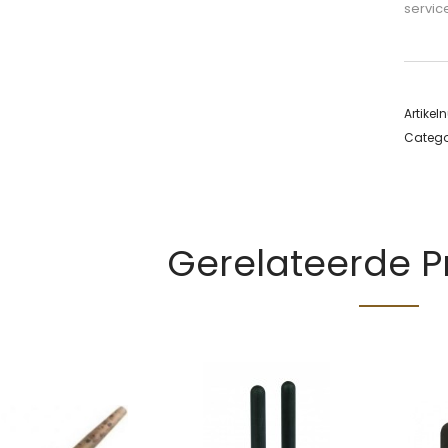
servic
Artike
Catego
Gerelateerde 