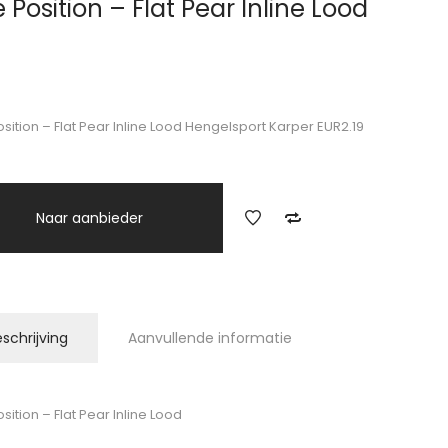
e Position – Flat Pear Inline Lood
9
osition – Flat Pear Inline Lood Hengelsport Karper EUR2.19
Naar aanbieder
schrijving
Aanvullende informatie
sition – Flat Pear Inline Lood