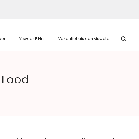
eer
Visvoer E Nrs
Vakantiehuis aan viswater
e Lood