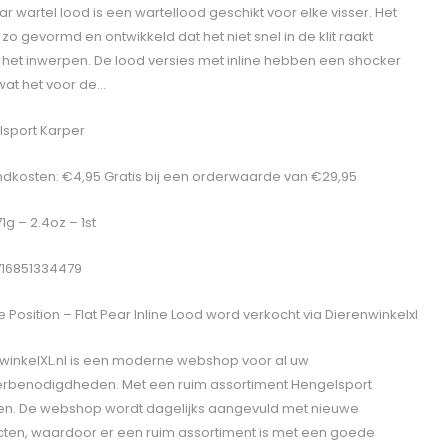
ear wartel lood is een wartellood geschikt voor elke visser. Het
 zo gevormd en ontwikkeld dat het niet snel in de klit raakt
s het inwerpen. De lood versies met inline hebben een shocker
 wat het voor de…
sport Karper
dkosten: €4,95 Gratis bij een orderwaarde van €29,95
71g – 2.4oz – 1st
716851334479
 Position – Flat Pear Inline Lood
word verkocht via Dierenwinkelxl
winkelXL.nl is een moderne webshop voor al uw
erbenodigdheden. Met een ruim assortiment Hengelsport
len. De webshop wordt dagelijks aangevuld met nieuwe
ten, waardoor er een ruim assortiment is met een goede