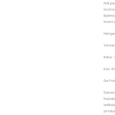
Flat p
lood is
tijden
insert
Hengel
Verzen
Kleur: 
Ean: 8
De
Pole
Dieren
huisdi
artike
produc