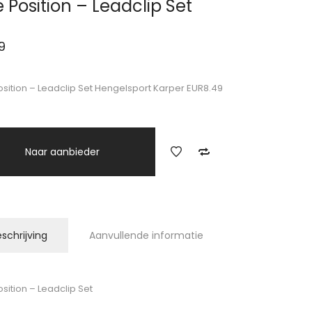
e Position – Leadclip Set
9
osition – Leadclip Set Hengelsport Karper EUR8.49
Naar aanbieder
schrijving
Aanvullende informatie
osition – Leadclip Set