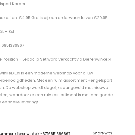
sport Karper
dkosten: €4,95 Gratis bij een orderwaarde van €29,95
ilt – 3st
716851386867
 Position – Leadclip Set
word verkocht via Dierenwinkelxl
winkelXL.nl is een moderne webshop voor al uw
erbenodigdheden. Met een ruim assortiment Hengelsport
len. De webshop wordt dagelijks aangevuld met nieuwe
ten, waardoor er een ruim assortiment is met een goede
e en snelle levering!
Share with
lnummer:
dierenwinkelxl-8716851386867