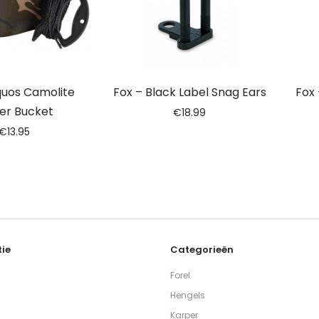
quos Camolite
Fox – Black Label Snag Ears
Fox
er Bucket
€
18.99
€
13.95
ie
Categorieën
Forel
Hengels
Karper