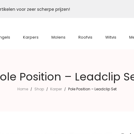
tikelen voor zeer scherpe prijzen!
ngels
Karpers
Molens
Roofvis
Witvis
M
ole Position – Leadclip S
Home
Shop
Karper
Pole Position – Leadclip Set
/
/
/