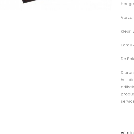
Hengel
Verzen
Kleur: S
Ean: 8
De
Pole
Dieren
huisdi
artike
produc
servic
Artike