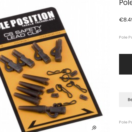
Pol
€
8.4
Pole P
Be
Pole P