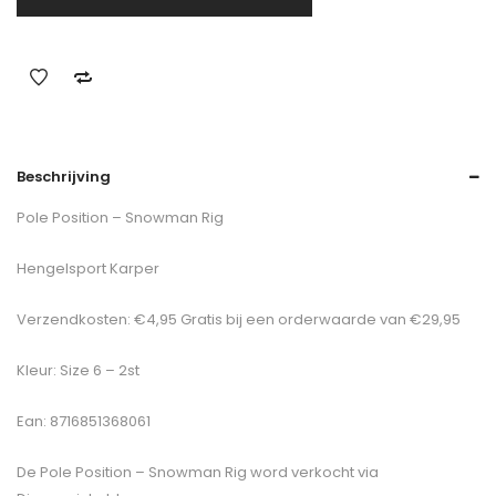
Beschrijving
Pole Position – Snowman Rig
Hengelsport Karper
Verzendkosten: €4,95 Gratis bij een orderwaarde van €29,95
Kleur: Size 6 – 2st
Ean: 8716851368061
De
Pole Position – Snowman Rig
word verkocht via