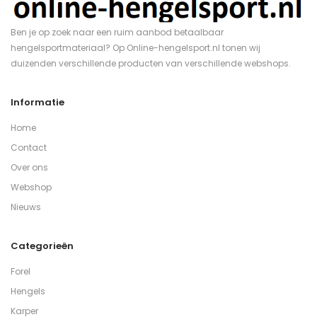
Ben je op zoek naar een ruim aanbod betaalbaar
hengelsportmateriaal? Op Online-hengelsport.nl tonen wij
duizenden verschillende producten van verschillende webshops.
Informatie
Home
Contact
Over ons
Webshop
Nieuws
Categorieën
Forel
Hengels
Karper