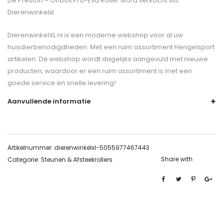
De
Preston – Offbox Pro-Eva Roller
word verkocht via
Dierenwinkelxl
DierenwinkelXL.nl is een moderne webshop voor al uw
huisdierbenodigdheden. Met een ruim assortiment Hengelsport
artikelen. De webshop wordt dagelijks aangevuld met nieuwe
producten, waardoor er een ruim assortiment is met een
goede service en snelle levering!
Aanvullende informatie
Artikelnummer:
dierenwinkelxl-5055977467443
Share with
Categorie:
Steunen & Afsteekrollers