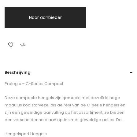
Naar aanbieder
Beschrijving
Prologic – C-Series Compact
Deze compacte hengels zijn gemaakt met dezelfde hoge
modulus koolstofvezel als de rest van de C-serie hengels en
zijn een geweldige aanvulling op het assortiment, ze bieden
een verscheidenheid aan opties met geweldige acties. De…
Hengelsport Hengels