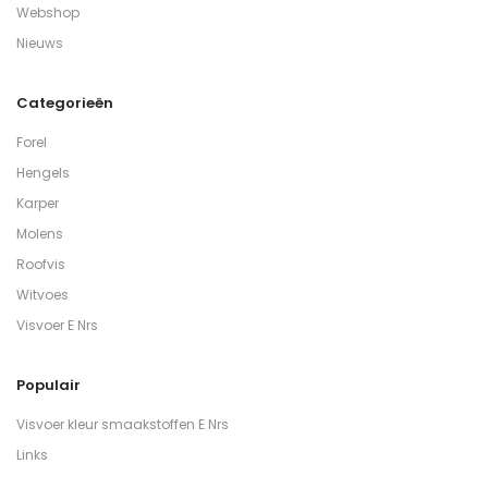
Webshop
Nieuws
Categorieën
Forel
Hengels
Karper
Molens
Roofvis
Witvoes
Visvoer E Nrs
Populair
Visvoer kleur smaakstoffen E Nrs
Links