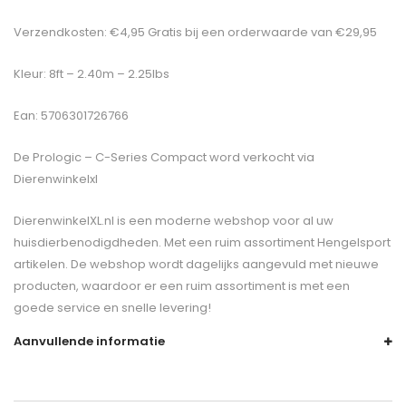
Verzendkosten: €4,95 Gratis bij een orderwaarde van €29,95
Kleur: 8ft – 2.40m – 2.25lbs
Ean: 5706301726766
De
Prologic – C-Series Compact
word verkocht via
Dierenwinkelxl
DierenwinkelXL.nl is een moderne webshop voor al uw
huisdierbenodigdheden. Met een ruim assortiment Hengelsport
artikelen. De webshop wordt dagelijks aangevuld met nieuwe
producten, waardoor er een ruim assortiment is met een
goede service en snelle levering!
Aanvullende informatie